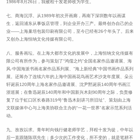
1986年8月26日，我被程十发老师收为学生。
七、商海沉浮。从1989年初次开画廊，再南下深圳数年以画谋
生，返回浦东从事饭店管理，到企业开办三产。最终创办自己的企
业——上海巢培包装印刷有限公司，至今已经有26个年头了。后来
又创办上海恒纳文化传媒有限公司。
八、服务画坛。在上海大都市文化的发展中，上海恒纳文化传媒有
限公司有所作为，参与策划了“鸿儒之约”全国名家作品邀请展、海
风·中国海派书画名家作品系列展、”海上新经典”中国书画作品系列
展。还筹办了连续六年的上海中国画花鸟画艺术沙龙年度展、朵云
轩诞辰120周年上海名家作品邀请展、沈尹黙诞辰140周年书画江
浙巡展；在鲁迅诞辰140周年和中国新兴木刻90周年之际，负责修
复了位于虹口区长春路319号“鲁迅木刻讲习所旧址”、策划由上海
文联媒体中心与上海美协联合主办的“一花一世界”名家示范系列活
动。
九、孜孜以求。青年时向钱行健老师学艺，拜程十发为徒，中年以
后一直跟随陈琪先生；多少次的工作变化，所不变的，就是笔耕不