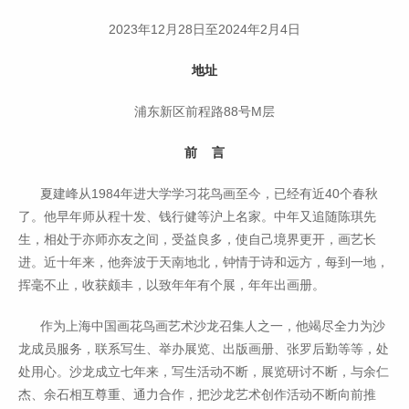
2023年12月28日至2024年2月4日
地址
浦东新区前程路88号M层
前 言
夏建峰从1984年进大学学习花鸟画至今，已经有近40个春秋
了。他早年师从程十发、钱行健等沪上名家。中年又追随陈琪先
生，相处于亦师亦友之间，受益良多，使自己境界更开，画艺长
进。近十年来，他奔波于天南地北，钟情于诗和远方，每到一地，
挥毫不止，收获颇丰，以致年年有个展，年年出画册。
作为上海中国画花鸟画艺术沙龙召集人之一，他竭尽全力为沙
龙成员服务，联系写生、举办展览、出版画册、张罗后勤等等，处
处用心。沙龙成立七年来，写生活动不断，展览研讨不断，与余仁
杰、余石相互尊重、通力合作，把沙龙艺术创作活动不断向前推