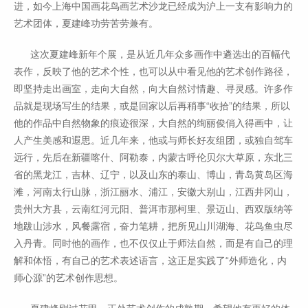
进，如今上海中国画花鸟画艺术沙龙已经成为沪上一支有影响力的
艺术团体，夏建峰功劳苦劳兼有。
这次夏建峰新年个展，是从近几年众多画作中遴选出的百幅代
表作，反映了他的艺术个性，也可以从中看见他的艺术创作路径，
即坚持走出画室，走向大自然，向大自然讨情趣、寻灵感。许多作
品就是现场写生的结果，或是回家以后再稍事“收拾”的结果，所以
他的作品中自然物象的痕迹很深，大自然的绚丽俊俏入得画中，让
人产生美感和遐思。近几年来，他或与师长好友组团，或独自驾车
远行，先后在新疆喀什、阿勒泰，内蒙古呼伦贝尔大草原，东北三
省的黑龙江，吉林、辽宁，以及山东的泰山、博山，青岛黄岛区海
滩，河南太行山脉，浙江丽水、浦江，安徽大别山，江西井冈山，
贵州大方县，云南红河元阳、普洱市那柯里、景迈山、西双版纳等
地跋山涉水，风餐露宿，奋力笔耕，把所见山川湖海、花鸟鱼虫尽
入丹青。同时他的画作，也不仅仅止于师法自然，而是有自己的理
解和体悟，有自己的艺术表述语言，这正是实践了“外师造化，内
师心源”的艺术创作思想。