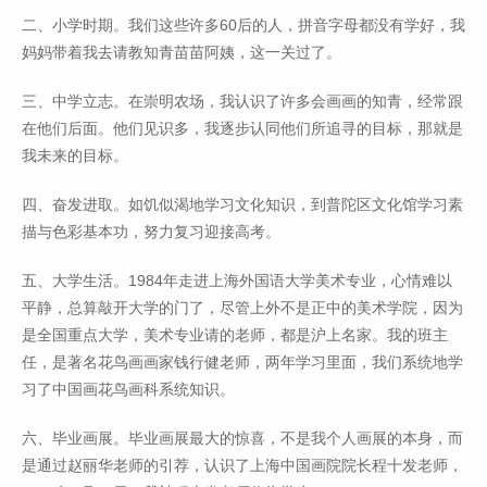
二、小学时期。我们这些许多60后的人，拼音字母都没有学好，我
妈妈带着我去请教知青苗苗阿姨，这一关过了。
三、中学立志。在崇明农场，我认识了许多会画画的知青，经常跟
在他们后面。他们见识多，我逐步认同他们所追寻的目标，那就是
我未来的目标。
四、奋发进取。如饥似渴地学习文化知识，到普陀区文化馆学习素
描与色彩基本功，努力复习迎接高考。
五、大学生活。1984年走进上海外国语大学美术专业，心情难以
平静，总算敲开大学的门了，尽管上外不是正中的美术学院，因为
是全国重点大学，美术专业请的老师，都是沪上名家。我的班主
任，是著名花鸟画画家钱行健老师，两年学习里面，我们系统地学
习了中国画花鸟画科系统知识。
六、毕业画展。毕业画展最大的惊喜，不是我个人画展的本身，而
是通过赵丽华老师的引荐，认识了上海中国画院院长程十发老师，