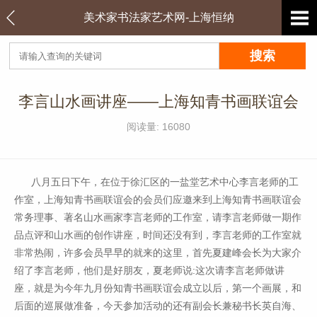
美术家书法家艺术网-上海恒纳
李言山水画讲座——上海知青书画联谊会
阅读量: 16080
八月五日下午，在位于徐汇区的一盐堂艺术中心李言老师的工
作室，上海知青书画联谊会的会员们应邀来到上海知青书画联谊会
常务理事、著名山水画家李言老师的工作室，请李言老师做一期作
品点评和山水画的创作讲座，时间还没有到，李言老师的工作室就
非常热闹，许多会员早早的就来的这里，首先夏建峰会长为大家介
绍了李言老师，他们是好朋友，夏老师说:这次请李言老师做讲
座，就是为今年九月份知青书画联谊会成立以后，第一个画展，和
后面的巡展做准备，今天参加活动的还有副会长兼秘书长英自海、