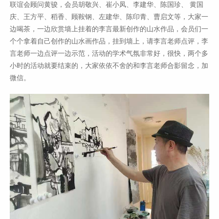
联谊会顾问黄骏，会员胡敬兴、崔小凤、李建华、陈国珍、 黄国
庆、王方平、稻香、顾鞍钢、左建华、陈印青、曹启文等，大家一
边喝茶，一边欣赏墙上挂着的李言最新创作的山水作品，会员们一
个个拿着自己创作的山水画作品，挂到墙上，请李言老师点评，李
言老师一边点评一边示范，活动的学术气氛非常好，很快，两个多
小时的活动就要结束的，大家依依不舍的和李言老师合影留念，加
微信。