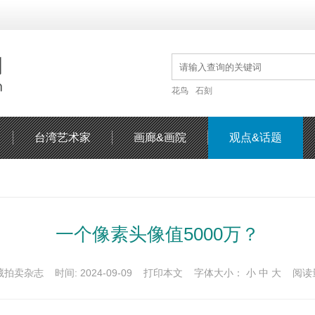
花鸟
石刻
台湾艺术家
画廊&画院
观点&话题
一个像素头像值5000万？
藏拍卖杂志 时间: 2024-09-09
打印本文
字体大小：
小
中
大
阅读量: