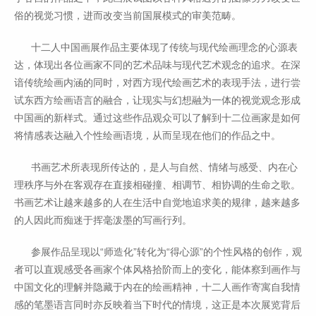
俗的视觉习惯，进而改变当前国展模式的审美范畴。
十二人中国画展作品主要体现了传统与现代绘画理念的心源表
达，体现出各位画家不同的艺术品味与现代艺术观念的追求。在深
谙传统绘画内涵的同时，对西方现代绘画艺术的表现手法，进行尝
试东西方绘画语言的融合，让现实与幻想融为一体的视觉观念形成
中国画的新样式。通过这些作品观众可以了解到十二位画家是如何
将情感表达融入个性绘画语境，从而呈现在他们的作品之中。
书画艺术所表现所传达的，是人与自然、情绪与感受、内在心
理秩序与外在客观存在直接相碰撞、相调节、相协调的生命之歌。
书画艺术让越来越多的人在生活中自觉地追求美的规律，越来越多
的人因此而痴迷于挥毫泼墨的写画行列。
参展作品呈现以“师造化”转化为“得心源”的个性风格的创作，观
者可以直观感受各画家个体风格拾阶而上的变化，能体察到画作与
中国文化的理解并隐藏于内在的绘画精神，十二人画作寄寓自我情
感的笔墨语言同时亦反映着当下时代的情境，这正是本次展览背后