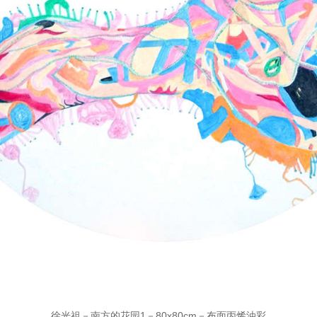
徐光祖－南方的花园1－80x80cm－布面丙烯油彩