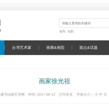
花鸟
石刻
台湾艺术家
画廊&画院
观点&话题
画家徐光祖
家书法家艺术网 时间: 2017-06-12
打印本文
字体大小：
小
中
大