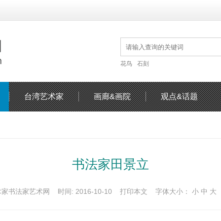
花鸟
石刻
台湾艺术家
画廊&画院
观点&话题
书法家田景立
家书法家艺术网 时间: 2016-10-10
打印本文
字体大小：
小
中
大