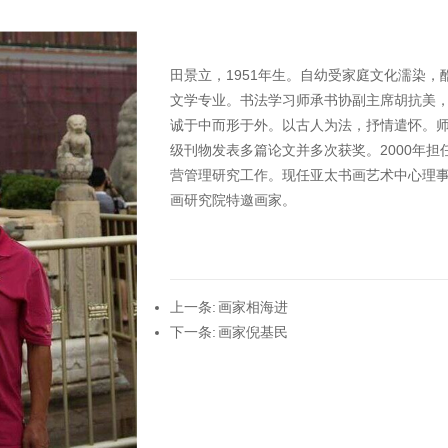
田景立，1951年生。自幼受家庭文化濡染
文学专业。书法学习师承书协副主席胡抗美
诚于中而形于外。以古人为法，抒情遣怀。
级刊物发表多篇论文并多次获奖。2000年
营管理研究工作。现任亚太书画艺术中心理
画研究院特邀画家。
上一条:
画家相海进
下一条:
画家倪基民