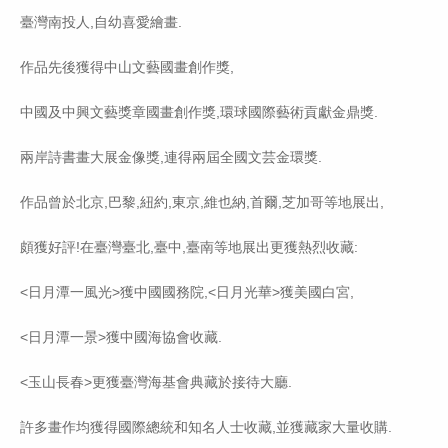
臺灣南投人,自幼喜愛繪畫.
作品先後獲得中山文藝國畫創作獎,
中國及中興文藝獎章國畫創作獎,環球國際藝術貢獻金鼎獎.
兩岸詩書畫大展金像獎,連得兩屆全國文芸金環獎.
作品曾於北京,巴黎,紐約,東京,維也納,首爾,芝加哥等地展出,
頗獲好評!在臺灣臺北,臺中,臺南等地展出更獲熱烈收藏:
<日月潭一風光>獲中國國務院,<日月光華>獲美國白宮,
<日月潭一景>獲中國海協會收藏.
<玉山長春>更獲臺灣海基會典藏於接待大廳.
許多畫作均獲得國際總統和知名人士收藏,並獲藏家大量收購.