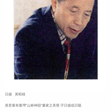
日揚 黃昭雄
黃君素有臺灣"山林神韻"畫家之美譽,字日揚或日陽.