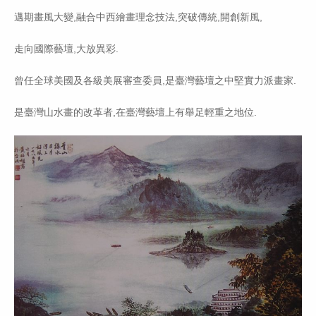
邁期畫風大變,融合中西繪畫理念技法,突破傳統,開創新風,
走向國際藝壇,大放異彩.
曾任全球美國及各級美展審查委員,是臺灣藝壇之中堅實力派畫家.
是
臺灣山
水畫的改革者,在臺灣藝壇上有舉足輕重之地位.