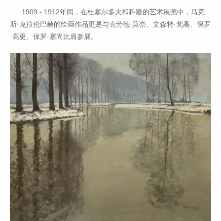
1909 - 1912年间，在杜塞尔多夫和科隆的艺术展览中，马克
斯·克拉伦巴赫的绘画作品更是与克劳德·莫奈、文森特·梵高、保罗
·高更、保罗·塞尚比肩参展。