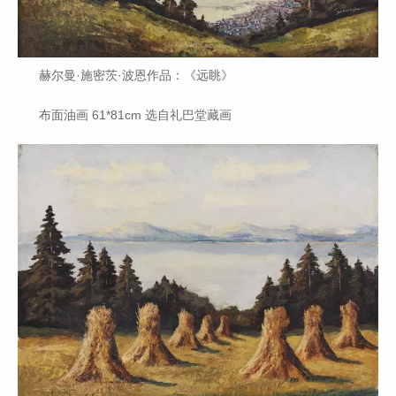
赫尔曼·施密茨·波恩作品：《远眺》
布面油画 61*81cm 选自礼巴堂藏画