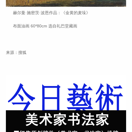
赫尔曼·施密茨·波恩作品：《金黄的麦垛》
布面油画 60*80cm 选自礼巴堂藏画
来源：搜狐