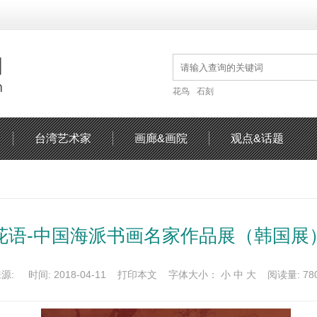
花鸟
石刻
台湾艺术家
画廊&画院
观点&话题
花语-中国海派书画名家作品展（韩国展
源: 时间: 2018-04-11
打印本文
字体大小：
小
中
大
阅读量: 78