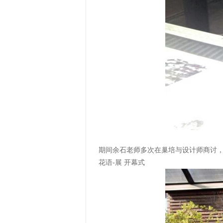
期间余石老师多次在巢培与设计师商讨
花语-展 开幕式