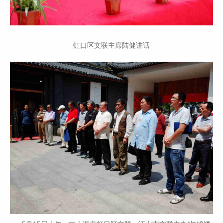
虹口区文联主席陆健讲话