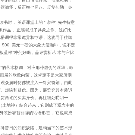
踌躇满怀，反正横七竖八、反复勾勒，亦
， 英语课堂上的 “ 杂种” 先生特意
倒着的抽象作品， 正瞧就成了具象之作。这好比
此搭调得非常诡异和悖谬，这犹同于往咖
、500 美元一磅的大象大便咖啡，说不定
板蓝根”冲剂好喝，品评赏析艺 术与它比
”的艺术格调，对应那种虚伪的浮华，皈
幕画展的欣欣向荣，这肯定不是大家所期
场观众届时仿佛被注入一针兴奋剂，由此
厌、烦恼和疑虑。因为，展览究其本质诉
银货两讫的买卖身价。再往细处唠叨一
社（土地神）结合起来，它则成了观念中的
摇身装扮睿智丽辞的话语形态， 它也就成
弥补昔日的知识缺陷，建构当下的艺术形