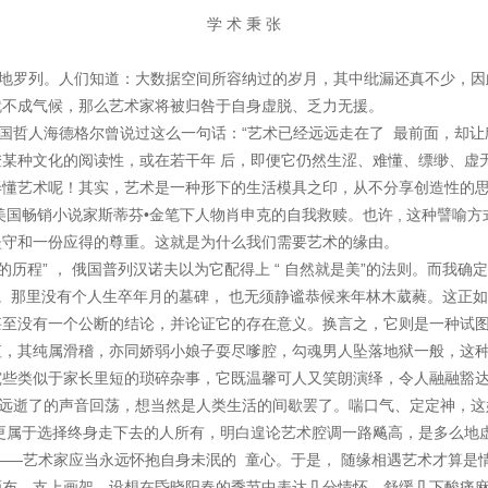
学 术 秉 张
罗列。人们知道：大数据空间所容纳过的岁月，其中纰漏还真不少，因
就不成气候，那么艺术家将被归咎于自身虚脱、乏力无援。
哲人海德格尔曾说过这么一句话：“艺术已经远远走在了 最前面，却让
某种文化的阅读性，或在若干年 后，即便它仍然生涩、难懂、缥缈、虚
弄懂艺术呢！其实，艺术是一种形下的生活模具之印，从不分享创造性的
美国畅销小说家斯蒂芬•金笔下人物肖申克的自我救赎。也许 , 这种譬喻
坚守和一份应得的尊重。这就是为什么我们需要艺术的缘由。
历程” ， 俄国普列汉诺夫以为它配得上 “ 自然就是美”的法则。而我
。那里没有个人生卒年月的墓碑， 也无须静谧恭候来年林木葳蕤。这正
甚至没有一个公断的结论，并论证它的存在意义。换言之，它则是一种试
值，其纯属滑稽，亦同娇弱小娘子耍尽嗲腔，勾魂男人坠落地狱一般，这
究些类似于家长里短的琐碎杂事，它既温馨可人又笑朗演绎，令人融融豁
逝了的声音回荡，想当然是人类生活的间歇罢了。喘口气、定定神，这
更属于选择终身走下去的人所有，明白遑论艺术腔调一路飚高，是多么地
——艺术家应当永远怀抱自身未泯的 童心。于是， 随缘相遇艺术才算是
画布、支上画架，设想在昏晓阳春的季节中表达几分情怀，舒缓几下酸痛