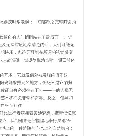
此暴戾时常发飙；一切能称之完璧归谢的
欣赏它的人们悄悄站在了最后面” 。俨
无及无法探底勘察清楚的话，人们可能无
思想快乐，也绝无可能在所谓的视觉盛宴
方式未必准确，也极易混淆视听，但它却体
确定的艺术，它就像偶尔被发现的流浪汉，
如阳光能够照到的地方，但绝不是它的归
图佐证自身必须存在下去——与他人毫无
种艺术将不免罪孽和歹毒。反之，倡导和
达而极至神往！
好比远行者簇拥着美妙梦想，携带记忆沉
虚荣。我们如果还假惺惺地奉行展览“至
情感上的一种追随与心态上的自然吻合；
麻木的四肢，自由信笔挥毫、笔抵斑斓，