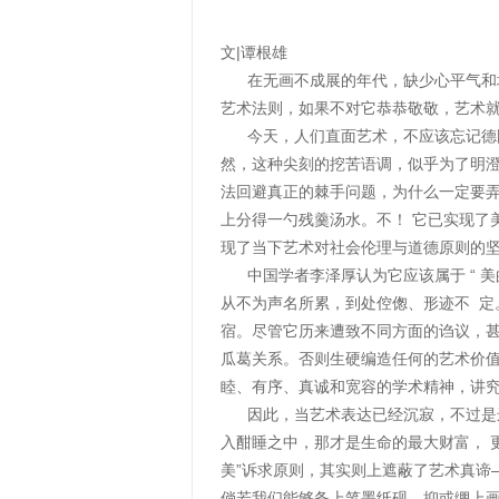
文|谭根雄
在无画不成展的年代，缺少心平气和地
艺术法则，如果不对它恭恭敬敬，艺术
今天，人们直面艺术，不应该忘记德国
然，这种尖刻的挖苦语调，似乎为了明澄
法回避真正的棘手问题，为什么一定要
上分得一勺残羹汤水。不！ 它已实现了
现了当下艺术对社会伦理与道德原则的
中国学者李泽厚认为它应该属于 “ 美的
从不为声名所累，到处倥偬、形迹不 定
宿。尽管它历来遭致不同方面的诌议，
瓜葛关系。否则生硬编造任何的艺术价
睦、有序、真诚和宽容的学术精神，讲
因此，当艺术表达已经沉寂，不过是远
入酣睡之中，那才是生命的最大财富， 
美”诉求原则，其实则上遮蔽了艺术真谛
倘若我们能够备上笔墨纸砚，抑或绷上