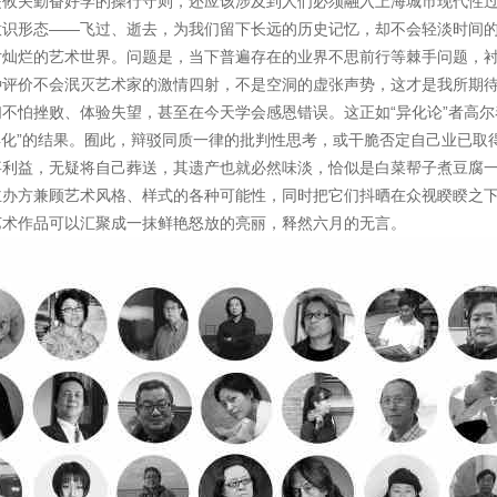
是攸关勤奋好学的操行守则，还应该涉及到人们必须融入上海城市现代性
意识形态——飞过、逝去，为我们留下长远的历史记忆，却不会轻淡时间
片灿烂的艺术世界。问题是，当下普遍存在的业界不思前行等棘手问题，
种评价不会泯灭艺术家的激情四射，不是空洞的虚张声势，这才是我所期
不怕挫败、体验失望，甚至在今天学会感恩错误。这正如“异化论”者高
异化”的结果。囿此，辩驳同质一律的批判性思考，或干脆否定自己业已取
事利益，无疑将自己葬送，其遗产也就必然味淡，恰似是白菜帮子煮豆腐
办方兼顾艺术风格、样式的各种可能性，同时把它们抖晒在众视睽睽之下
艺术作品可以汇聚成一抹鲜艳怒放的亮丽，释然六月的无言。