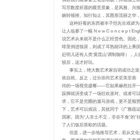
写尽数度祈愿的暖意景象，是风雅、兴
婉转顿挫、知行知止，其图形流丽之华
这种好看的东西被丰子恺先生戏谑为小孩
让人临摹了一幅 N e w C o n c 
说艺术从来就不是什么正经货色。因此
啡里倒进猫尿，则成了耳熟能详的上乘国际苏
赶明儿还有人类‘黄昆山’调制咖啡），
较后，这才好玩。
事实上，绝大数艺术家自诩成功之道是
依自然。反之，过分崇尚艺术至美至善
待的一场视觉盛餐——它如果赫然拉开
跺脚就演变成了一场狂欢派对。或者可
求，它不是兜圈的遛马游戏，更不是顺
下，艺术可以戏说，其犹同于《广雅疏证》
国家。因为“人非土不立，非谷不食”的
了人们饭后茶歇的话题。
但是，进一步地推导艺术，若从文化传