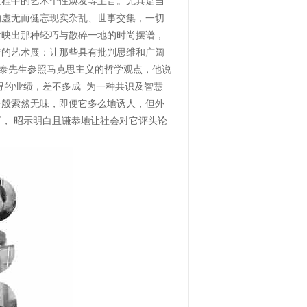
过程中的艺术个性焕发等主旨。尤其是当
的虚无而健忘现实杂乱、世事交集，一切
衬映出那种轻巧与散碎一地的时尚摆谱，
待的艺术展：让那些具有批判思维和广阔
尔泰先生参照马克思主义的哲学观点，他说
得的业绩，差不多成 为一种共识及智慧
一般索然无味，即便它多么地诱人，但外
， 昭示明白且谦恭地让社会对它评头论