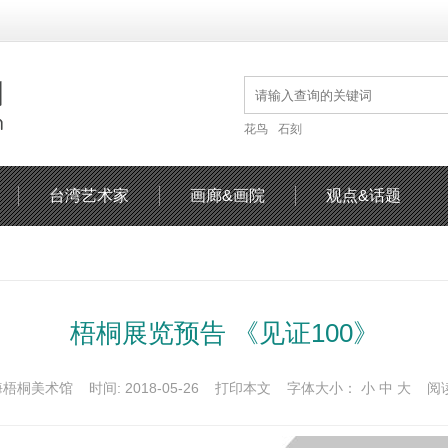
花鸟
石刻
台湾艺术家
画廊&画院
观点&话题
梧桐展览预告 《见证100》
海梧桐美术馆 时间: 2018-05-26
打印本文
字体大小：
小
中
大
阅读量