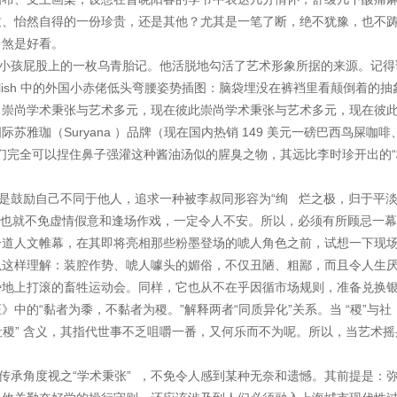
致、怡然自得的一份珍贵，还是其他？尤其是一笔了断，绝不犹豫，也不
，煞是好看。
屁股上的一枚乌青胎记。他活脱地勾活了艺术形象所据的来源。记得读书时
e p t English 中的外国小赤佬低头弯腰姿势插图：脑袋埋没在裤裆里看颠
，崇尚学术秉张与艺术多元，现在彼此崇尚学术秉张与艺术多元，现在彼
雅珈（Suryana ）品牌（现在国内热销 149 美元一磅巴西鸟屎咖啡
人们完全可以捏住鼻子强灌这种酱油汤似的腥臭之物，其远比李时珍开出的“
鼓励自己不同于他人，追求一种被李叔同形容为“绚 烂之极，归于平淡
 也就不免虚情假意和逢场作戏，一定令人不安。所以，必须有所顾忌一
一道人文帷幕，在其即将亮相那些粉墨登场的唬人角色之前，试想一下现
以这样理解：装腔作势、唬人噱头的媚俗，不仅丑陋、粗鄙，而且令人生
势地上打滚的畜牲运动会。同样，它也从不在乎因循市场规则，准备兑换
中的“黏者为黍，不黏者为稷。”解释两者“同质异化”关系。当 “稷”与
“社稷” 含义，其指代世事不乏咀嚼一番，又何乐而不为呢。所以，当艺术
承角度视之“学术秉张” ，不免令人感到某种无奈和遗憾。其前提是：