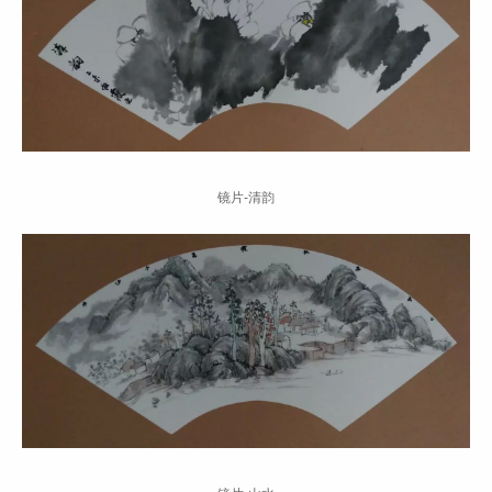
镜片-清韵