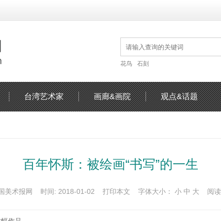
花鸟
石刻
台湾艺术家
画廊&画院
观点&话题
百年怀斯：被绘画“书写”的一生
国美术报网 时间: 2018-01-02
打印本文
字体大小：
小
中
大
阅读量: