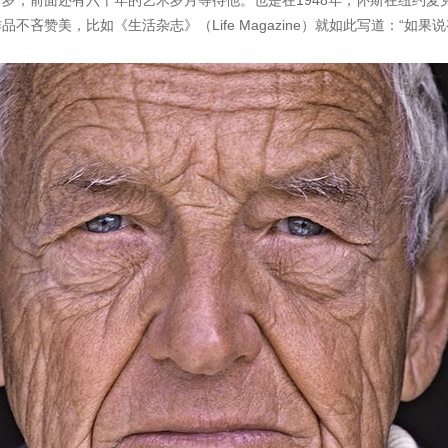
岁，前面还有六十年的艺术岁月等待他。也是在1948年，怀斯在纽约麦
不吝赞美，比如《生活杂志》（Life Magazine）就如此写道：“如