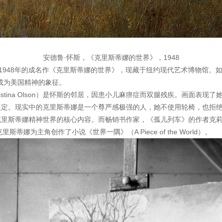
安德鲁·怀斯，《克里斯蒂娜的世界》，1948
th）1948年的成名作《克里斯蒂娜的世界》，现藏于纽约现代艺术博物馆
成为美国精神的象征。
stina Olson）是怀斯的邻居，因患小儿麻痹症而双腿残疾。画面表现
坚定。现实中的克里斯蒂娜是一个尊严感极强的人，她不使用轮椅，也拒
蒂娜精神世界的核心内容。而畅销书作家，《孤儿列车》的作者克莉丝汀娜·贝克
斯蒂娜为主角创作了小说《世界一隅》（A Piece of the World）。