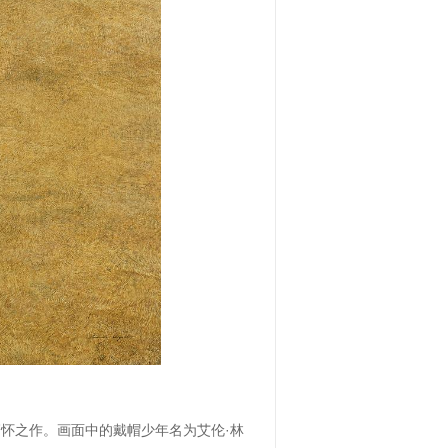
缅怀之作。画面中的戴帽少年名为艾伦·林