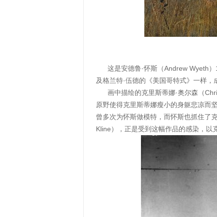
这是安德鲁·怀斯（Andrew Wye
及格兰特·伍德的《美国哥特式》一样，
画中描绘的克里斯蒂娜·奥尔森（Chri
原野使得克里斯蒂娜瘦小的身躯悲凉而
曾多次为怀斯做模特，而怀斯也抓住了克里斯
Kline），正是受到这幅作品的感染，以克里