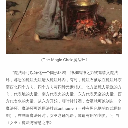
《The Magic Circle魔法环》
“魔法环可以净化一个圆形区域，神和精神之力被邀请入魔法
环，邪恶的魔法无法进入魔法环内，有时，魔法石被放在魔法环东
南西北四个方向。四个方向与四种元素相关。北方是魔力最强的方
向，代表地的力量。南方代表火的力量。东方代表天空的力量。西
方代表水的力量。从东方开始，顺时针转圈，女巫就可以制造一个
魔法环。魔法环可以用法杖或anthame（一种有黑色柄的仪式用短
剑），在制造魔法环时，女巫念诵咒语，邀请有用的幽灵。”引自
《女巫：魔法与智慧之书》