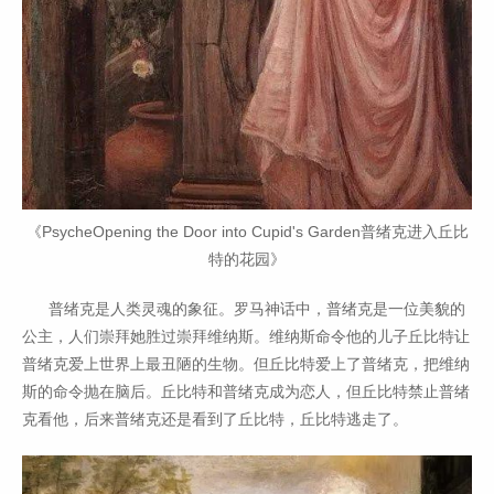
《PsycheOpening the Door into Cupid's Garden普绪克进入丘比
特的花园》
普绪克是人类灵魂的象征。罗马神话中，普绪克是一位美貌的
公主，人们崇拜她胜过崇拜维纳斯。维纳斯命令他的儿子丘比特让
普绪克爱上世界上最丑陋的生物。但丘比特爱上了普绪克，把维纳
斯的命令抛在脑后。丘比特和普绪克成为恋人，但丘比特禁止普绪
克看他，后来普绪克还是看到了丘比特，丘比特逃走了。