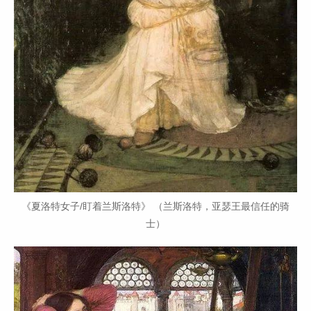
《夏洛特女子/盯着兰斯洛特》 （兰斯洛特，亚瑟王最信任的骑
士）