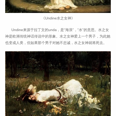
《Undine水之女神》
Undine来源于拉丁文的unda，是“海浪”，“水”的意思。水之女
神是欧洲传统神话传说中的形象。水之女神爱上一个男子，为此她
也变成人类，但如果那个男子对她不忠诚，水之女神就将死去。