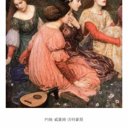
约翰·威廉姆·沃特豪斯