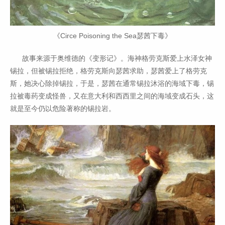
《Circe Poisoning the Sea瑟茜下毒》
故事来源于奥维德的《变形记》。海神格劳克斯爱上水泽女神
锡拉，但被锡拉拒绝，格劳克斯向瑟茜求助，瑟茜爱上了格劳克
斯，她决心除掉锡拉，于是，瑟茜在通常锡拉沐浴的海域下毒，锡
拉被毒药变成怪兽，又在意大利和西西里之间的海域变成石头，这
就是至今仍以危险著称的锡拉岩。