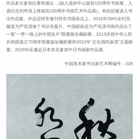
作品多次参加比赛和展出，(如入选孙中山诞辰150周年书画展，入
选纪念刘华清上将诞辰100周年书画艺术作品展)。有的还被选入书
法作品集。作品还经常被刊登在书报杂志上。2016年SMG全纪实
频道为严兆清做了书法专题片。中国邮政还为严兆清书画作品出了
一套“一带一路上的中国名片”限量版珍藏邮册，2019庆祝中华人民
共和国成立70周年限量版珍藏邮册和2022年“文化强民族强”主题邮
册。2018年应邀赴日本东京参加中日书画家作品展。
中国美术家书法家艺术网编号：209