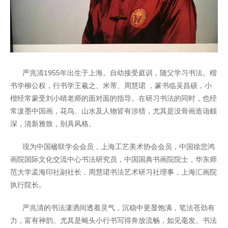
严兆清1955年出生于上海。自幼接受庭训，随父学习书法。楷
书学柳公权，行书学王羲之、米芾、周慧珺 ，篆书临吴昌硕，小
楷经常蒙受刘小晴老师的面对面的指导。在研习书法的同时，也经
常泼墨中国画，花鸟、山水及人物皆有涉猎，尤其是没骨画造诣颇
深，清新雅致，别具风格。
现为中国楹联学会会员，上海工艺美术协会会员，中国徐悲鸿
画院国际文化交流中心书法研究员，中国国典书画院院士，华东师
范大学孟海印社副社长，周慧珺书法艺术研习社理事，上海汇画院
执行院长。
严兆清的书法潇洒间透着灵气，沉稳中更显饱满，笔法苍劲有
力，富有神韵。尤其是蝇头小行书写得奔放流畅，如见毫发。书法