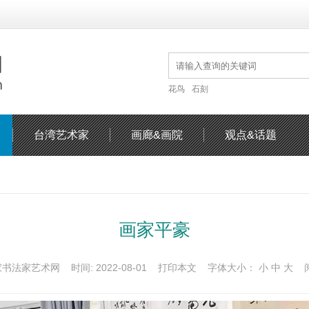
花鸟
石刻
台湾艺术家
画廊&画院
观点&话题
画家平豪
家书法家艺术网 时间: 2022-08-01
打印本文
字体大小：
小
中
大
阅读