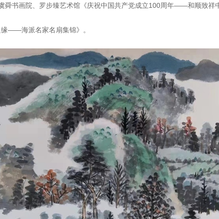
虞舜书画院、罗步臻艺术馆《庆祝中国共产党成立100周年——和顺致祥
。
良缘——海派名家名扇集锦》。