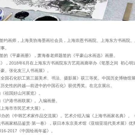
约画师，上海美协海墨画社会员，上海崇恩书画院、上海东方书画院、
理事。
的《平豪画册》，萧海春老师题签的《平豪山水画选》画册。
，2018年6月在上海东方书画院东方艺苑画廊举办《笔墨之间 初心明道
平豪、张化友三人书画展》。
《全国石化职工第三届美术、书法、摄影展》获三等奖。中国历史博物馆
《历史性的跨越—前进中的中国石化》获优秀奖。在北京展出。
的《祖国好山河展览》。
的《沪港书画联展》。入编画册。
届上海市市民艺术大展》。
举办的《中韩艺术家作品交流展》。艺术介绍入编《上海书画家名典》、
书画家精品鉴赏·第一卷》，获日本东京美术馆《亚细亚现代美术展》优
6-2017《中国绘画年鉴》。