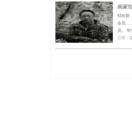
画家
邹向群
会员。
员。 毕
分类：