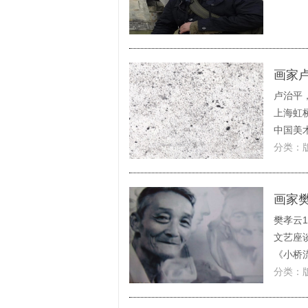
画家
卢治平
上海虹
中国美术
分类：
画家
樊孝云1
文艺座
《小桥流
分类：