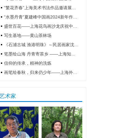
“繁花齐春”上海美术书法作品邀请展隆重开幕
“水墨丹青”夏建峰中国画2024新年作品展
盛世百花——上海花鸟画沙龙庆祝中国共产党成立100周年中国画作品线上展
写生基地——黄山茶林场
《石浦古城 渔港明珠》～民居画家沈向然石浦古城写生作品选
笔墨绘山海 丹青寄茶乡 ——上海知青书画院福鼎白茶文化采风写生纪实
信仰的传承，精神的洗炼
画笔绘春秋，归来仍少年——上海外国语大学1986届美术班校友纪念毕业40周年返校座谈会圆满举行
艺术家