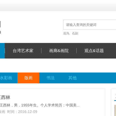
花鸟
石刻
台湾艺术家
画廊&画院
观点&话题
水彩画
版画
书法
其他
王西林
，男，1955年生。个人学术简历；中国美...
版画
时间：2016-12-09