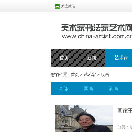
关注微信
首页
新闻
艺术家
您的位置 :
首页
>
艺术家
>
版画
全部
国画
油画
画家
王西林
分类：