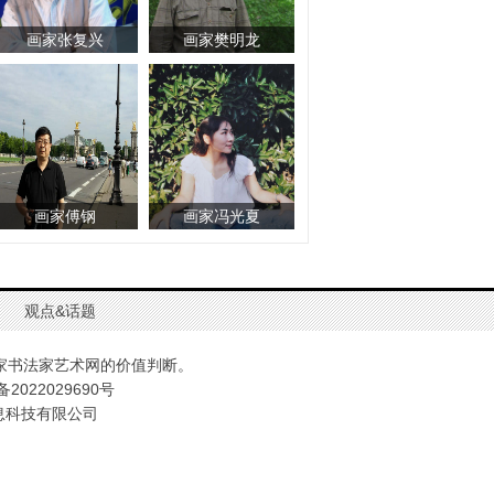
画家张复兴
画家樊明龙
画家傅钢
画家冯光夏
观点&话题
家书法家艺术网的价值判断。
2022029690号
息科技有限公司