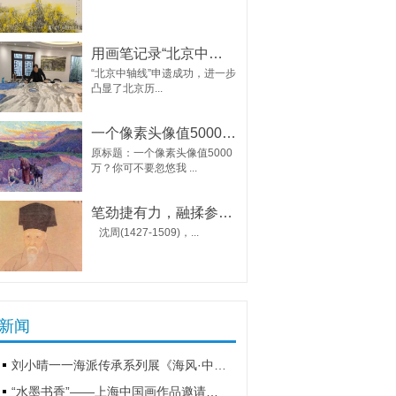
用画笔记录“北京中轴线”
“北京中轴线”申遗成功，进一步
凸显了北京历...
一个像素头像值5000万？
原标题：一个像素头像值5000
万？你可不要忽悠我 ...
笔劲捷有力，融揉参杂，话说吴门画派的创始人的画
沈周(1427-1509)，...
新闻
刘小晴一一海派传承系列展《海风·中国海派书画名家作品展》和《海上新经典·中国书画作品展》在刘海粟美术馆展出
“水墨书香”——上海中国画作品邀请展隆重开幕